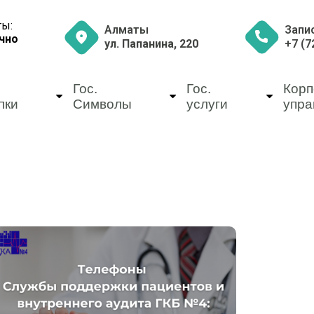
ты:
Запи
Алматы
чно
+7 (7
ул. Папанина, 220
Гос.
Гос.
Корп
пки
Символы
услуги
упра