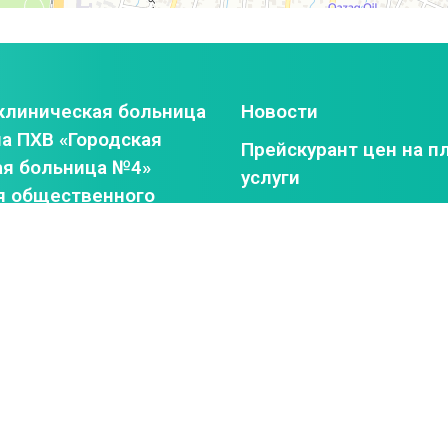
клиническая больница
Новости
а ПХВ «Городская
Прейскурант цен на п
ая больница №4»
услуги
я общественного
График приема гражд
анения г.Алматы
администрацией КГП 
е
«Городская клиничес
больница №4»