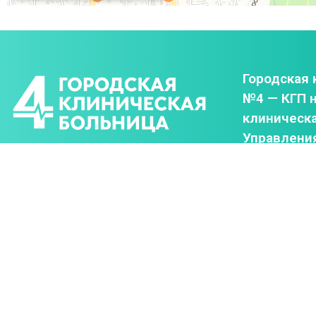
Городская 
№4 — КГП н
клиническ
Управлени
здравоохр
Instagram
О больниц
Facebook
Вход