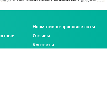
Нормативно-правовые акты
латные
Отзывы
Контакты
ан
на ПХВ
кая